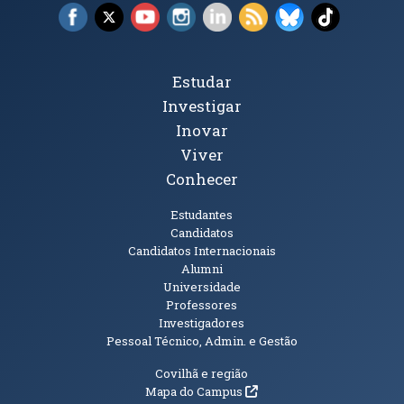
Facebook (abre em nova janela)
X (abre em nova janela)
YouTube (abre em nova janela)
Instagram (abre em nova janela)
LinkedIn (abre em nova ja
RSS (abre em nova ja
Bluesky (abre e
TikTok (a
Tópicos Principais
Estudar
Investigar
Inovar
Viver
Conhecer
Públicos
Estudantes
Candidatos
Candidatos Internacionais
Alumni
Universidade
Professores
Investigadores
Pessoal Técnico, Admin. e Gestão
Informações Adicionais
Covilhã e região
(abre em nova janela)
Mapa do Campus