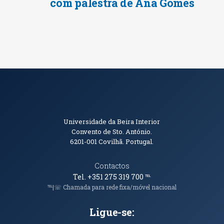
com palestra de Ana Gomes
Informações de Contacto
Universidade da Beira Interior
Convento de Sto. António.
6201-001
Covilhã. Portugal.
Contactos
Tel. +351 275 319 700
℡
℡|☏ Chamada para rede fixa/móvel nacional
Ligue-se: