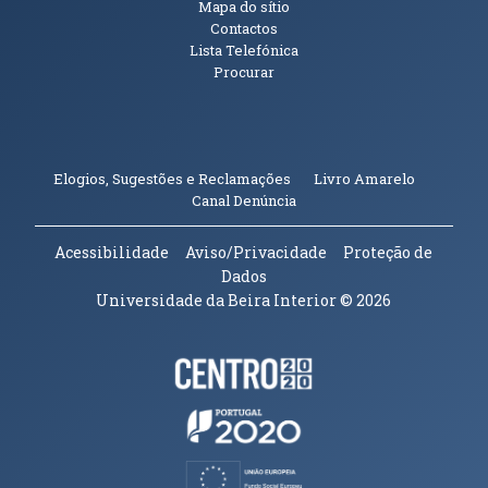
Mapa do sítio
Contactos
Lista Telefónica
Procurar
(abre em n
Elogios, Sugestões e Reclamações
Livro Amarelo
(abre em nova janela)
Canal Denúncia
Acessibilidade
Aviso/Privacidade
Proteção de
Dados
Universidade da Beira Interior
© 2026
Parceiros e Financiadores
(abre em nova janela)
(abre em nova janela)
(abre em nova janela)