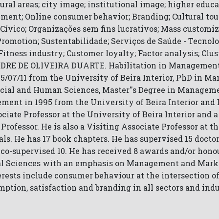
al areas; city image; institutional image; higher educati
ment; Online consumer behavior; Branding; Cultural tou
ívico; Organizações sem fins lucrativos; Mass customiz
romotion; Sustentabilidade; Serviços de Saúde - Tecnolo
Fitness industry; Customer loyalty; Factor analysis; Clus
DRE DE OLIVEIRA DUARTE. Habilitation in Management i
5/07/11 from the University of Beira Interior, PhD in M
Social and Human Sciences, Master''s Degree in Managem
ement in 1995 from the University of Beira Interior an
sociate Professor at the University of Beira Interior and
 Professor. He is also a Visiting Associate Professor at 
nals. He has 17 book chapters. He has supervised 15 docto
 co-supervised 10. He has received 8 awards and/or honou
ocial Sciences with an emphasis on Management and Marke
erests include consumer behaviour at the intersection 
tion, satisfaction and branding in all sectors and indus