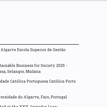
Algarve Escola Superior de Gestão
ainable Business for Society 2025 -
ssa
,
Selangor
,
Malásia
dade Católica Portuguesa Católica Porto
ersidade do Algarve
,
Faro
,
Portugal
nted at the XXX Jornadas Luso-