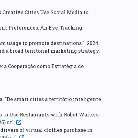
 Creative Cities Use Social Media to
tent Preferences: An Eye-Tracking
am usage to promote destinations.". 2024.
nd a broad territorial marketing strategy:
nte: a Cooperação como Estratégia de
a. "De smart cities a território inteligente
ns to Use Restaurants with Robot Waiters:
25)
url
 drivers of virtual clothes purchase in
025)
url