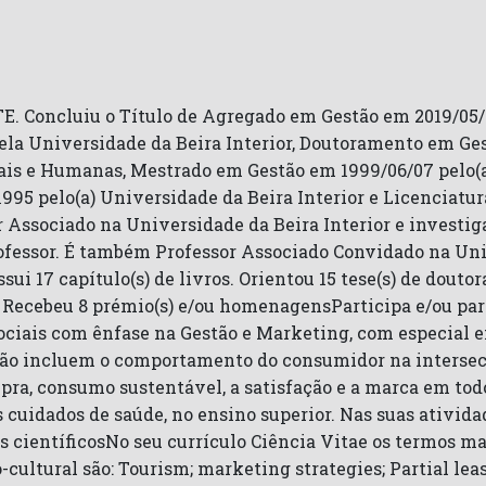
ncluiu o Título de Agregado em Gestão em 2019/05/03 
la Universidade da Beira Interior, Doutoramento em Ges
iais e Humanas, Mestrado em Gestão em 1999/06/07 pelo(a)
95 pelo(a) Universidade da Beira Interior e Licenciatur
r Associado na Universidade da Beira Interior e investi
rofessor. É também Professor Associado Convidado na Uni
sui 17 capítulo(s) de livros. Orientou 15 tese(s) de dout
. Recebeu 8 prémio(s) e/ou homenagensParticipa e/ou pa
as Sociais com ênfase na Gestão e Marketing, com especia
ão incluem o comportamento do consumidor na intersecç
 consumo sustentável, a satisfação e a marca em todos 
 cuidados de saúde, no ensino superior. Nas suas ativida
os científicosNo seu currículo Ciência Vitae os termos m
o-cultural são: Tourism; marketing strategies; Partial le