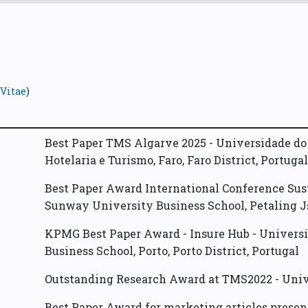
Vitae
)
Best Paper TMS Algarve 2025 -
Universidade do 
Hotelaria e Turismo
,
Faro
,
Faro District
,
Portugal
Best Paper Award International Conference Sust
Sunway University Business School
,
Petaling J
KPMG Best Paper Award - Insure Hub -
Universi
Business School
,
Porto
,
Porto District
,
Portugal
Outstanding Research Award at TMS2022 -
Univ
Best Paper Award for marketing articles prese