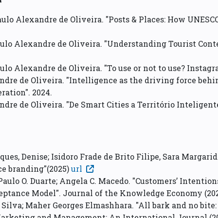
Paulo Alexandre de Oliveira. "Posts & Places: How UNESCO
aulo Alexandre de Oliveira. "Understanding Tourist Con
ulo Alexandre de Oliveira. "To use or not to use? Instagr
andre de Oliveira. "Intelligence as the driving force behi
ration". 2024.
andre de Oliveira. "De Smart Cities a Território Intelige
iques, Denise; Isidoro Frade de Brito Filipe, Sara Margarid
ace branding"(2025)
url
 Paulo O. Duarte; Angela C. Macedo. "Customers’ Intentio
eptance Model". Journal of the Knowledge Economy (20
. Silva; Maher Georges Elmashhara. "All bark and no bite:
Marketing and Management: An International Journal (2