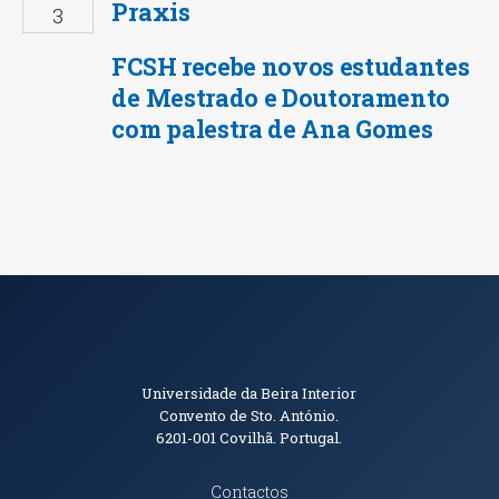
Praxis
3
FCSH recebe novos estudantes
de Mestrado e Doutoramento
com palestra de Ana Gomes
Informações de Contacto
Universidade da Beira Interior
Convento de Sto. António.
6201-001
Covilhã. Portugal.
Contactos