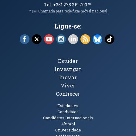
Tel. +351 275 319 700
℡
℡|☏ Chamada para rede fixa/móvel nacional
Ligue-se:
Facebook (abre em nova janela)
X (abre em nova janela)
YouTube (abre em nova janela)
Instagram (abre em nova janela)
LinkedIn (abre em nova ja
RSS (abre em nova ja
Bluesky (abre e
TikTok (a
Tópicos Principais
Estudar
Investigar
Inovar
Viver
Conhecer
Públicos
Estudantes
Candidatos
Candidatos Internacionais
Alumni
Universidade
Professores