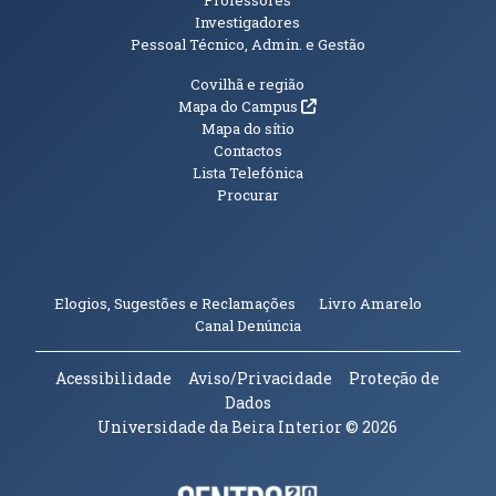
Investigadores
Pessoal Técnico, Admin. e Gestão
Informações Adicionais
Covilhã e região
(abre em nova janela)
Mapa do Campus
Mapa do sítio
Contactos
Lista Telefónica
Procurar
(abre em n
Elogios, Sugestões e Reclamações
Livro Amarelo
(abre em nova janela)
Canal Denúncia
Acessibilidade
Aviso/Privacidade
Proteção de
Dados
Universidade da Beira Interior
© 2026
(abre em nova janela)