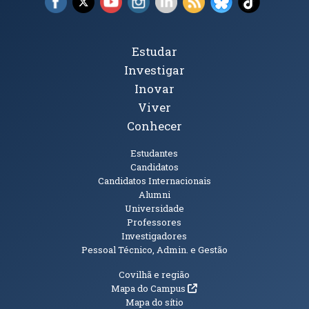
Tópicos Principais
Estudar
Investigar
Inovar
Viver
Conhecer
Públicos
Estudantes
Candidatos
Candidatos Internacionais
Alumni
Universidade
Professores
Investigadores
Pessoal Técnico, Admin. e Gestão
Informações Adicionais
Covilhã e região
(abre em nova janela)
Mapa do Campus
Mapa do sítio