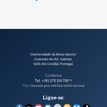
Informações de Contacto
Universidade da Beira Interior
Convento de Sto. António.
6201-001
Covilhã. Portugal.
Contactos
Tel. +351 275 319 700
℡
℡|☏ Chamada para rede fixa/móvel nacional
Ligue-se:
Facebook (abre em nova janela)
X (abre em nova janela)
YouTube (abre em nova janela)
Instagram (abre em nova janela)
LinkedIn (abre em nova ja
RSS (abre em nova ja
Bluesky (abre e
TikTok (a