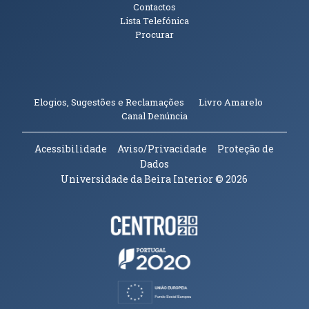
Contactos
Lista Telefónica
Procurar
(abre em n
Elogios, Sugestões e Reclamações
Livro Amarelo
(abre em nova janela)
Canal Denúncia
Acessibilidade
Aviso/Privacidade
Proteção de
Dados
Universidade da Beira Interior
© 2026
Parceiros e Financiadores
(abre em nova janela)
(abre em nova janela)
(abre em nova janela)